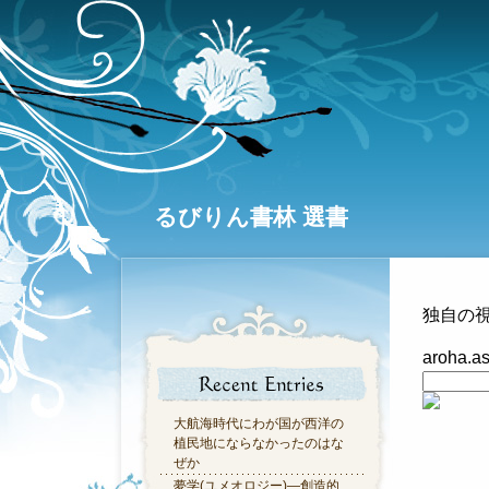
るびりん書林 選書
独自の
aroha.
大航海時代にわが国が西洋の
植民地にならなかったのはな
ぜか
夢学(ユメオロジー)―創造的