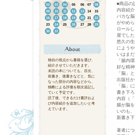
■商品の
02
03
04
05
06
07
08
内容紹介
09
10
11
12
13
14
15
バカな脳
16
17
18
19
20
21
22
がやめら
23
24
25
26
27
28
29
ロールし
30
31
屋でした
悠久の生
にようや
いはまだ
独自の視点から書籍を選び、
「腸内環
紹介させていただきます。
好な精神
未読の本についても、目次、
「脳」と
前書き、後書きなどと、気に
出版社か
なった部分の内容などから、
「脳」に
独断による評価を順次追記し
書き下ろ
ていく予定です。
読了後、できるだけ書評およ
内容（「
び内容紹介を追加したいと考
腸が脳を
えています。
いのも、
新書き下
著者につ