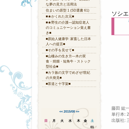
な夢の見方と活用法
住まいの原型 1 (SD選書 61)
ソシエ
■★かくれた次元■
■★野生の介護―認知症老人
のコミュニケーション覚え書
き■
■原始人健康学: 家畜した日本
人への提言■
■その手を見せて■
■山棲みの生き方―木の実
食・焼畑・短角牛・ストック
型社会■
■カラ族の文字でめざせ!世紀
の大発見■
■茶道と十字架■
藤田 紘一
<<
2015/08
>>
単行本: 
出版社: 三
日
月
火
水
木
金
土
01