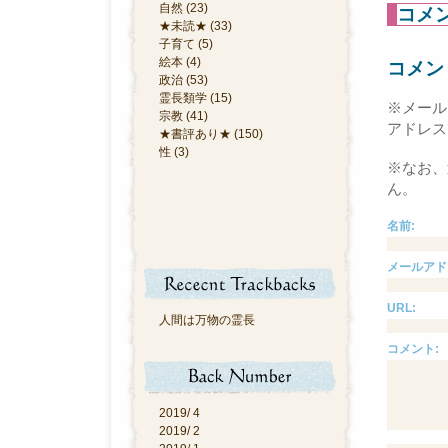
自然 (23)
コメ
★未読★ (33)
子育て (5)
絵本 (4)
コメン
政治 (53)
霊長類学 (15)
※メール
宗教 (41)
アドレス
★書評あり★ (150)
性 (3)
※なお、
ん。
名前:
メールアド
URL:
人間は万物の霊長
コメント:
2019/ 4
2019/ 2