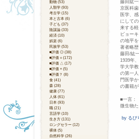
藤田紘一
動物 (53)
人類学 (93)
京医科歯
考古学 (15)
医学、感
本と古本 (6)
にしての
子ども (37)
来する軽
陰謀論 (33)
ビョーキ
経済 (10)
の地平を
娯楽 (6)
民族学 (53)
著者略歴
■評価 ◎ (38)
藤田/紘
■評価 ○ (172)
1939
■評価 △ (17)
学大学教
■評価 × (5)
の第一人
■評価？ (8)
門医学か
食 (41)
森 (28)
の書籍が
健康 (77)
人体 (61)
■一言：
日本 (93)
微生物た
職 (21)
言語学 (10)
by
るび
生き方 (131)
ロングセラー (12)
裸体 (5)
自然科学 (26)