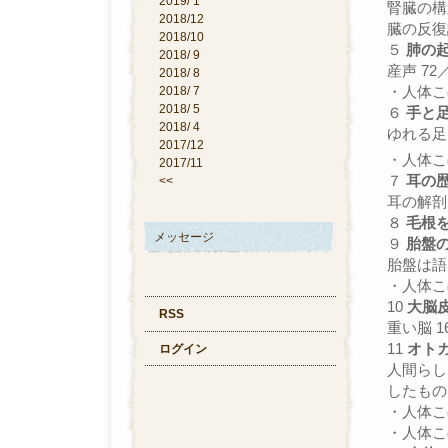
2019/ 1
腎臓の構
2018/12
臓の反復説
2018/10
５
肺の
2018/ 9
産声 7
2018/ 8
・人体こ
2018/ 7
2018/ 5
６
手と
2018/ 4
ゆれる足 
2017/12
・人体こ
2017/11
７
耳の
<<
耳の解剖 
８
毛根
メッセージ
９
胎盤
胎盤は語る
・人体こ
10
大脳
RSS
重い脳 1
11
オト
ログイン
人間らし
したもの 
・人体こ
・人体こ