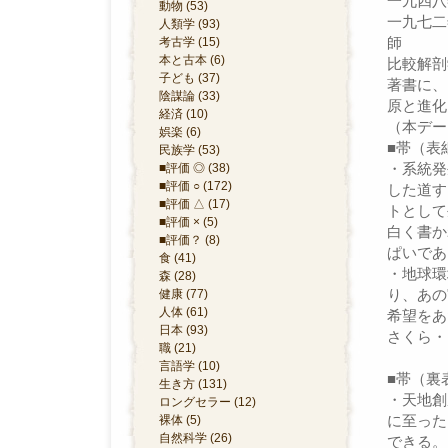
一九四八
動物 (53)
一九七二
人類学 (93)
師
考古学 (15)
本と古本 (6)
比較解剖
子ども (37)
著書に、
陰謀論 (33)
原と進化
経済 (10)
（本デー
娯楽 (6)
■帯（表
民族学 (53)
・系統発
■評価 ◎ (38)
■評価 ○ (172)
した道す
■評価 △ (17)
トとして
■評価 × (5)
白く書か
■評価？ (8)
ぱいであ
食 (41)
・地球環
森 (28)
り、あの
健康 (77)
人体 (61)
希望をあ
日本 (93)
さくら・
職 (21)
言語学 (10)
■帯（裏
生き方 (131)
・天地創
ロングセラー (12)
に至った
裸体 (5)
自然科学 (26)
できる。