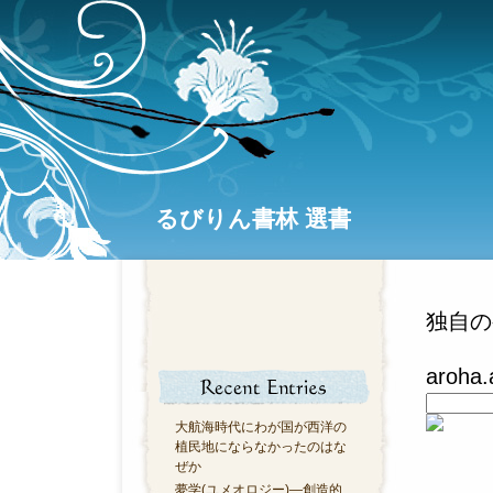
るびりん書林 選書
独自の
aroha
大航海時代にわが国が西洋の
植民地にならなかったのはな
ぜか
夢学(ユメオロジー)―創造的