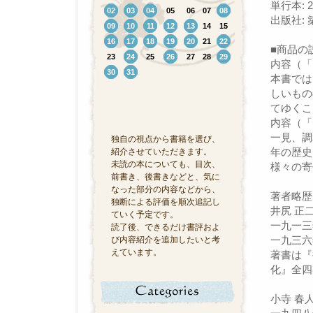
単行本: 
02
03
04
05
06
07
08
出版社: 築
09
10
11
12
13
14
15
16
17
18
19
20
21
22
■商品の
23
24
25
26
27
28
29
内容（「
30
31
本書では
しいもの
てゆくこ
内容（「
一見、調
独自の視点から書籍を選び、
年の歴史
紹介させていただきます。
未読の本についても、目次、
様々の寄
前書き、後書きなどと、気に
なった部分の内容などから、
著者略歴
独断による評価を順次追記し
井尻 正
ていく予定です。
一九一三
読了後、できるだけ書評およ
一九三六
び内容紹介を追加したいと考
えています。
著書は『
化』全四
小寺 春