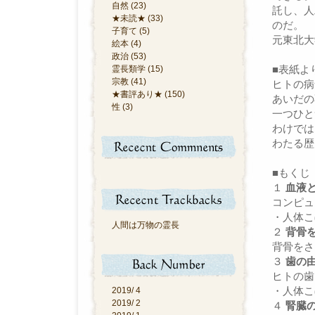
自然 (23)
託し、人
★未読★ (33)
のだ。
子育て (5)
元東北大
絵本 (4)
政治 (53)
■表紙よ
霊長類学 (15)
宗教 (41)
ヒトの病
★書評あり★ (150)
あいだの
性 (3)
一つひと
わけでは
わたる歴
■もくじ
１
血液
コンピュ
・人体こ
人間は万物の霊長
２
背骨
背骨をさ
３
歯の
ヒトの歯
・人体こ
2019/ 4
2019/ 2
４
腎臓