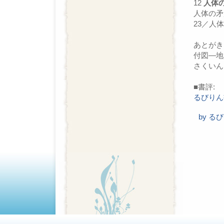
12
人体
人体の矛
23／人体
あとがき 
付図―地
さくいん 
■書評:
るびりん
by
るび