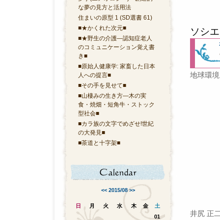
な夢の見方と活用法
住まいの原型 1 (SD選書 61)
■★かくれた次元■
ソシエ
■★野生の介護―認知症老人
のコミュニケーション覚え書
き■
■原始人健康学: 家畜した日本
地球環境
人への提言■
■その手を見せて■
■山棲みの生き方―木の実
食・焼畑・短角牛・ストック
型社会■
■カラ族の文字でめざせ!世紀
の大発見■
■茶道と十字架■
<<
2015/08
>>
日
月
火
水
木
金
土
01