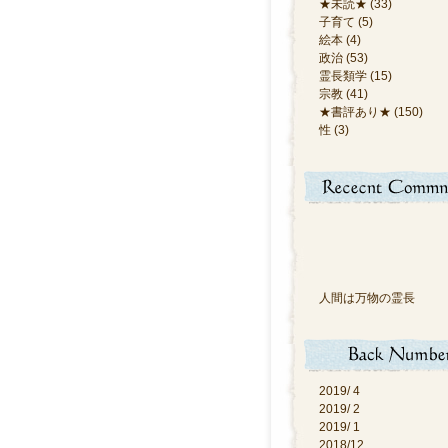
★未読★ (33)
子育て (5)
絵本 (4)
政治 (53)
霊長類学 (15)
宗教 (41)
★書評あり★ (150)
性 (3)
人間は万物の霊長
2019/ 4
2019/ 2
2019/ 1
2018/12