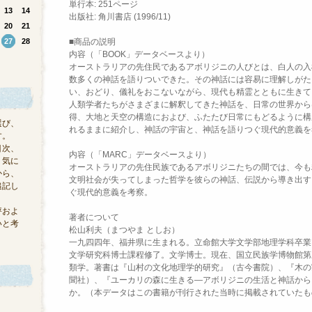
単行本: 251ページ
13
14
出版社: 角川書店 (1996/11)
20
21
27
28
■商品の説明
内容（「BOOK」データベースより）
オーストラリアの先住民であるアボリジニの人びとは、白人の入
数多くの神話を語りついできた。その神話には容易に理解しがた
い、おどり、儀礼をおこないながら、現代も精霊とともに生きて
人類学者たちがさまざまに解釈してきた神話を、日常の世界から
得、大地と天空の構造におよび、ふたたび日常にもどるように構
選び、
れるままに紹介し、神話の宇宙と、神話を語りつぐ現代的意義を
す。
目次、
内容（「MARC」データベースより）
、気に
オーストラリアの先住民族であるアボリジニたちの間では、今も
から、
文明社会が失ってしまった哲学を彼らの神話、伝説から導き出す
追記し
ぐ現代的意義を考察。
評およ
著者について
いと考
松山利夫（まつやま としお）
一九四四年、福井県に生まれる。立命館大学文学部地理学科卒業
文学研究科博士課程修了。文学博士。現在、国立民族学博物館第
類学。著書は『山村の文化地理学的研究』（古今書院）、『木の
聞社）、『ユーカリの森に生きる―アボリジニの生活と神話から
か。（本データはこの書籍が刊行された当時に掲載されていたも