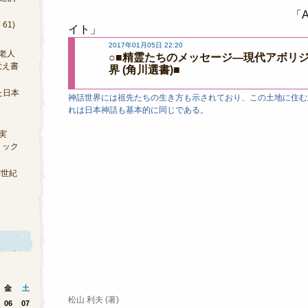
「A
61)
イト」
2017年01月05日 22:20
老人
○■精霊たちのメッセージ―現代アボリ
覚え書
界 (角川選書)■
た日本
神話世界には祖先たちの生き方も示されており、この土地に住む
れは日本神話も基本的に同じである。
実
トック
!世紀
金
土
松山 利夫 (著)
06
07