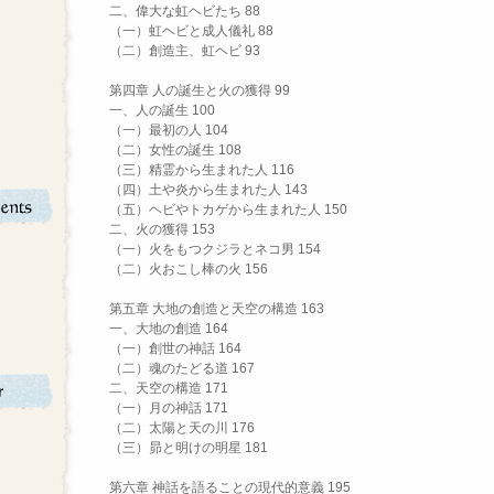
二、偉大な虹ヘビたち 88
（一）虹ヘビと成人儀礼 88
（二）創造主、虹ヘビ 93
第四章 人の誕生と火の獲得 99
一、人の誕生 100
（一）最初の人 104
（二）女性の誕生 108
（三）精霊から生まれた人 116
（四）土や炎から生まれた人 143
（五）ヘビやトカゲから生まれた人 150
二、火の獲得 153
（一）火をもつクジラとネコ男 154
（二）火おこし棒の火 156
第五章 大地の創造と天空の構造 163
一、大地の創造 164
（一）創世の神話 164
（二）魂のたどる道 167
二、天空の構造 171
（一）月の神話 171
（二）太陽と天の川 176
（三）昴と明けの明星 181
第六章 神話を語ることの現代的意義 195