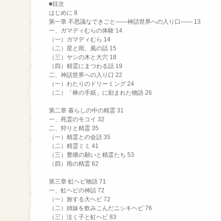
■目次
はじめに 8
第一章 不思議なできごと――神話世界への入り口―― 13
一、ガマディむらの体験 14
（一）ガマディむら 14
（二）星と雨、風の話 15
（三）ヤシの木と大穴 18
（四）精霊にまつわる話 19
二、神話世界への入り口 22
（一）わたりのドリーミング 24
（二）「棒の手紙」に刻まれた物語 26
第二章 暮らしの中の精霊 31
一、死霊のモコイ 32
二、狩りと精霊 35
（一）精霊との会話 35
（二）精霊ミミ 41
（三）豊穣の願いと精霊たち 53
（四）雨の精霊 62
第三章 虹ヘビ物語 71
一、虹ヘビの神話 72
（一）旅する大ヘビ 72
（二）姉妹を飲みこんだニシキヘビ 76
（三）泣く子と虹ヘビ 83