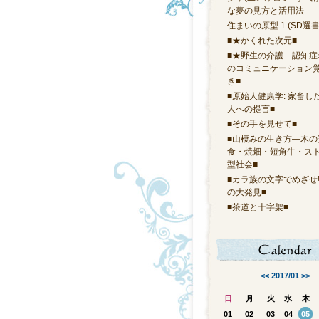
な夢の見方と活用法
住まいの原型 1 (SD選書 
■★かくれた次元■
■★野生の介護―認知症
のコミュニケーション
き■
■原始人健康学: 家畜し
人への提言■
■その手を見せて■
■山棲みの生き方―木の
食・焼畑・短角牛・ス
型社会■
■カラ族の文字でめざせ
の大発見■
■茶道と十字架■
<<
2017/01
>>
日
月
火
水
木
01
02
03
04
05