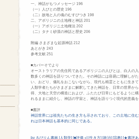
一、神話がもつメッセージ 196
（一）人びとの歴史 196
（二）故地と人の魂のむすびつき 198
二、アボリジニの土地権と神話 201
（一）アボリジニ土地権法 202
（二）タナミ砂漠の神話と歴史 206
附編 さまざまな起源神話 212
あとがき 243
参考文献 251
■カバーそでより
オーストラリアの先住民であるアボリジニの人びとは、白人の入
数多くの神話を語りついできた。その神話には容易に理解しがた
い、おどり、儀礼をおこないながら、現代も精霊とともに生きて
人類学者たちがさまざまに解釈してきた神話を、日常の世界から
得、大地と天空の構造におよび、ふたたび日常にもどるように構
れるままに紹介し、神話の宇宙と、神話を語りつぐ現代的意義を
■書評
神話世界には祖先たちの生き方も示されており、この土地に住む
れは日本神話も基本的に同じである。
by
るびりん書林
[
人類学
]
[
■評価 ○
]
[
生き方
]
[
政治
]
[
宗教
]
[
★書評あ