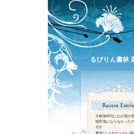
るびりん書林 
大航海時代にわが国が
植民地にならなかった
ぜか
夢学(ユメオロジー)―