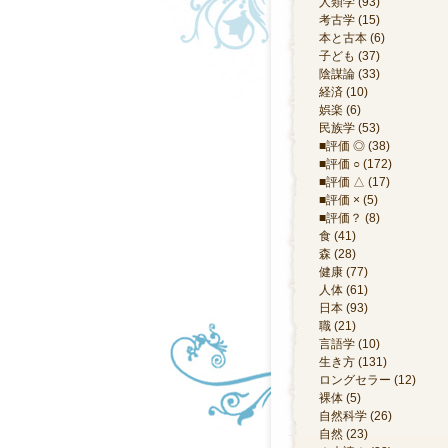
人類学 (93)
考古学 (15)
本と古本 (6)
子ども (37)
陰謀論 (33)
経済 (10)
娯楽 (6)
民族学 (53)
■評価 ◎ (38)
■評価 ○ (172)
■評価 △ (17)
■評価 × (5)
■評価？ (8)
食 (41)
森 (28)
健康 (77)
人体 (61)
日本 (93)
職 (21)
言語学 (10)
生き方 (131)
ロングセラー (12)
裸体 (5)
自然科学 (26)
自然 (23)