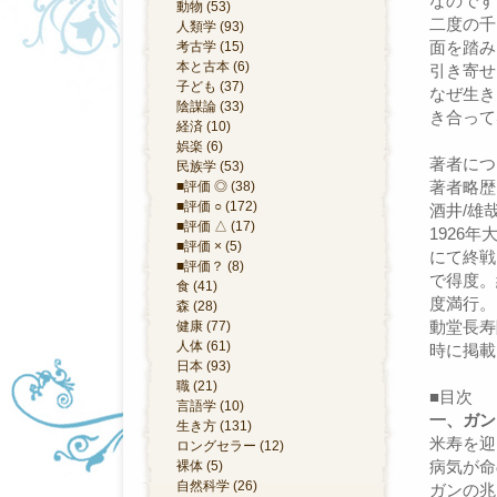
なのです
動物 (53)
二度の千
人類学 (93)
面を踏み
考古学 (15)
本と古本 (6)
引き寄せ
子ども (37)
なぜ生き
陰謀論 (33)
き合って
経済 (10)
娯楽 (6)
著者につ
民族学 (53)
著者略歴
■評価 ◎ (38)
■評価 ○ (172)
酒井/雄
■評価 △ (17)
1926
■評価 × (5)
にて終戦
■評価？ (8)
で得度。
食 (41)
度満行。
森 (28)
動堂長寿
健康 (77)
人体 (61)
時に掲載
日本 (93)
職 (21)
■目次
言語学 (10)
一、ガン
生き方 (131)
米寿を迎
ロングセラー (12)
病気が命
裸体 (5)
自然科学 (26)
ガンの兆