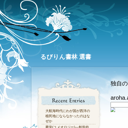
るびりん書林 選書
独自の
aroha
大航海時代にわが国が西洋の
植民地にならなかったのはな
ぜか
夢学(ユメオロジー)―創造的