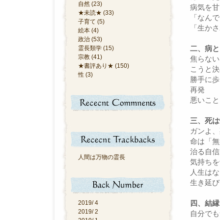
自然 (23)
病気を甘
★未読★ (33)
「なんで
子育て (5)
「生かさ
絵本 (4)
政治 (53)
二、病と
霊長類学 (15)
宗教 (41)
焦らない
★書評あり★ (150)
こうと決
性 (3)
勝手に歩
再発
悪いこと
三、死は
ガンよ、
命は「無
治る自信
人間は万物の霊長
気持ちを
人生はな
生き延び
四、結縁
2019/ 4
2019/ 2
自分でも