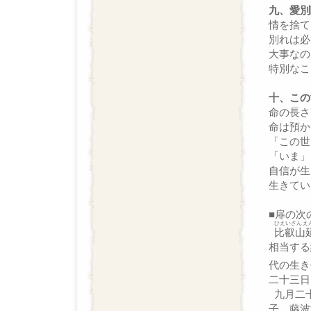
九、愛別
情を捨て
別れは必
大事なの
特別なこ
十、この
命の長さ
命は預か
「この世
「いま」
自信が生
生きてい
■扉の次
ひえいざんえ
比叡山
相当する
代の生き
二十三日
九月二十
子、藤波