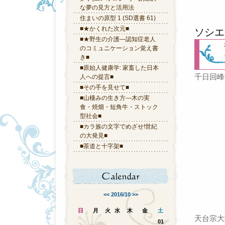
な夢の見方と活用法
住まいの原型 1 (SD選書 61)
■★かくれた次元■
ソシエ
■★野生の介護―認知症老人
のコミュニケーション覚え書
き■
■原始人健康学: 家畜した日本
千日回峰
人への提言■
■その手を見せて■
■山棲みの生き方―木の実
食・焼畑・短角牛・ストック
型社会■
■カラ族の文字でめざせ!世紀
の大発見■
■茶道と十字架■
<<
2016/10
>>
日
月
火
水
木
金
土
天台宗大阿
01