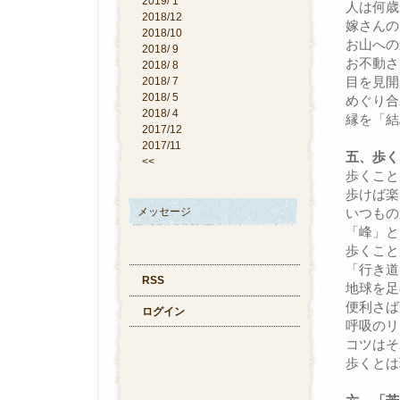
2019/ 1
人は何歳
2018/12
嫁さんの
2018/10
お山への
2018/ 9
お不動さ
2018/ 8
目を見開
2018/ 7
2018/ 5
めぐり合
2018/ 4
縁を「結
2017/12
2017/11
五、歩く
<<
歩くこと
歩けば楽
メッセージ
いつもの
「峰」と
歩くこと
「行き道
RSS
地球を足
便利さば
ログイン
呼吸のリ
コツはそ
歩くとは