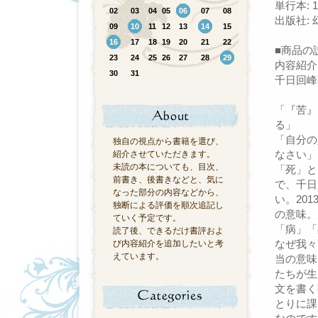
単行本: 
02
03
04
05
06
07
08
出版社: 幻
09
10
11
12
13
14
15
16
17
18
19
20
21
22
■商品の
23
24
25
26
27
28
29
内容紹介
30
31
千日回峰
「『苦』
る」
「自分の
独自の視点から書籍を選び、
なさい」
紹介させていただきます。
未読の本についても、目次、
「死」と
前書き、後書きなどと、気に
で、千日
なった部分の内容などから、
い。20
独断による評価を順次追記し
の意味。
ていく予定です。
「病」「
読了後、できるだけ書評およ
なぜ我々
び内容紹介を追加したいと考
えています。
当の意味
たちが生
文を書く
とりに課